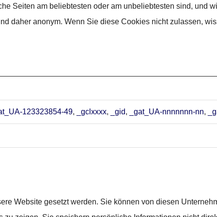
he Seiten am beliebtesten oder am unbeliebtesten sind, und w
 und daher anonym. Wenn Sie diese Cookies nicht zulassen, wis
at_UA-123323854-49
,
_gclxxxx
,
_gid
,
_gat_UA-nnnnnnn-nn
,
_g
re Website gesetzt werden. Sie können von diesen Unternehmen